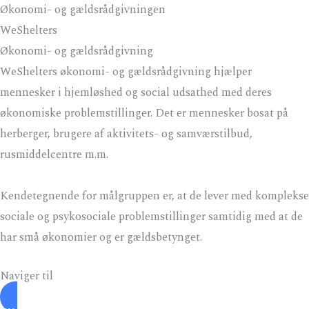
Gå
Økonomi- og gældsrådgivningen
til
WeShelters
MA
indholdet
Økonomi- og gældsrådgivning
ME
WeShelters økonomi- og gældsrådgivning hjælper
mennesker i hjemløshed og social udsathed med deres
økonomiske problemstillinger. Det er mennesker bosat på
herberger, brugere af aktivitets- og samværstilbud,
rusmiddelcentre m.m.
Kendetegnende for målgruppen er, at de lever med komplekse
sociale og psykosociale problemstillinger samtidig med at de
har små økonomier og er gældsbetynget.
Naviger til