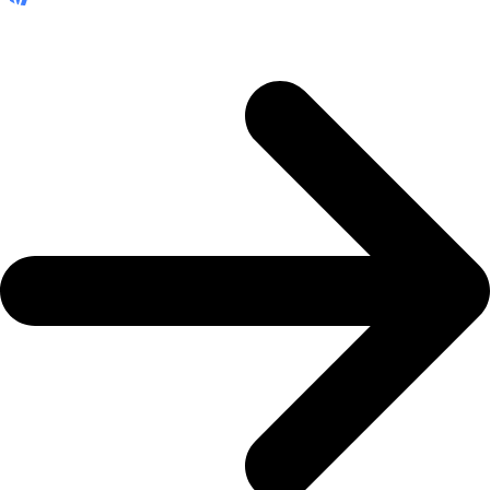
HVAD HJÆLPER EN RÅDGIVER MED?