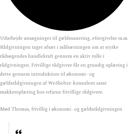
Udarbejde ansøgninger til gældssanering, eftergivelse m.m.
Rådgivningen tager afsæt i målsætningen om at styrke
rådsøgendes handlekraft gennem en aktiv rolle i
rådgivningen. Frivillige rådgivere får en grundig oplæring i
dette gennem introduktion til økonomi- og
gældsrådgivningen af WeShelter-konsulent samt
makkeroplæring hos erfarne frivillige rådgivere.
Mød Thomas, frivillig i økonomi- og gældsrådgivningen