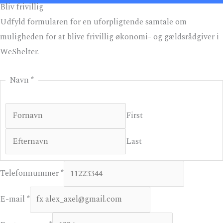
Bliv frivillig
Udfyld formularen for en uforpligtende samtale om
muligheden for at blive frivillig økonomi- og gældsrådgiver i
WeShelter.
Navn
*
First
Last
k
Telefonnummer
*
o
n
E-mail
*
t