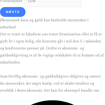
Postnummer
*
a
k
NÆSTE
t
Økonomisk kaos og gæld kan fastholde mennesker i
N
udsathed
a
Det er svært at håndtere ens svære livssituation eller at få et
v
godt liv i egen bolig, når kontoen går i nul den 5. i måneden
n
og kreditorerne presser på. Derfor er økonomi- og
P
gældsrådgivning et af de vigtige redskaber til at komme ud af
o
udsatheden.
s
t
Som frivillig økonomi- og gældsrådgiver rådgiver og støtter
n
du mennesker, der søger hjælp, ved at skabe struktur og
u
overblik i deres økonomi. Det kan for eksempel handle om:
m
m