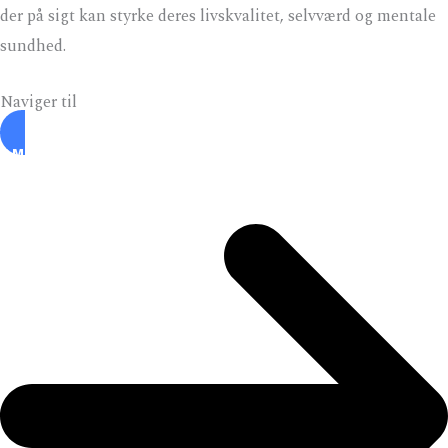
der på sigt kan styrke deres livskvalitet, selvværd og mentale
sundhed.
Naviger til
OM YOGAINDSATSEN