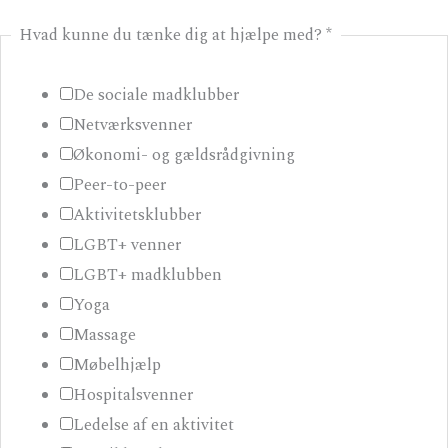
t
Hvad kunne du tænke dig at hjælpe med?
*
e
l
De sociale madklubber
e
Netværksvenner
f
Økonomi- og gældsrådgivning
o
Peer-to-peer
n
Aktivitetsklubber
n
LGBT+ venner
u
LGBT+ madklubben
m
Yoga
m
Massage
e
Møbelhjælp
r
Hospitalsvenner
t
Ledelse af en aktivitet