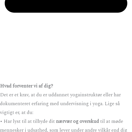
Hvad forventer vi af dig?
Det er et krav, at du er uddannet yogainstruktør eller har
dokumenteret erfaring med undervisning i yoga. Lige så
vigtigt er, at du:
• Har lyst til at tilbyde dit
nærvær og overskud
til at møde
mennesker i udsathed, som lever under andre vilkår end dig