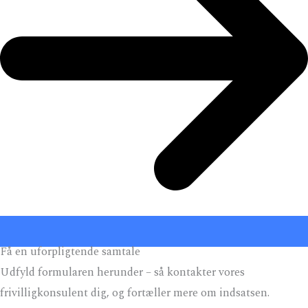
Få en uforpligtende samtale
Udfyld formularen herunder – så kontakter vores
frivilligkonsulent dig, og fortæller mere om indsatsen.