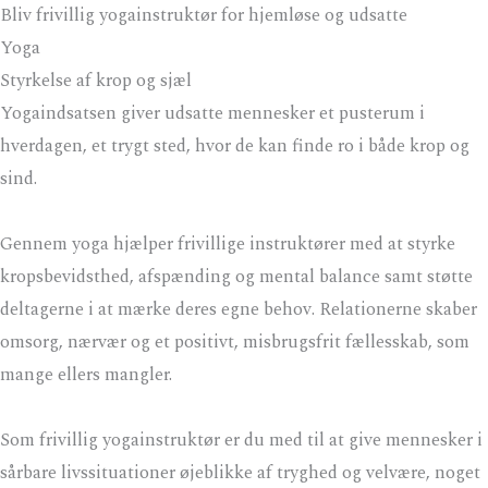
Gå
Bliv frivillig yogainstruktør for hjemløse og udsatte
til
Yoga
MA
indholdet
Styrkelse af krop og sjæl
ME
Yogaindsatsen giver udsatte mennesker et pusterum i
hverdagen, et trygt sted, hvor de kan finde ro i både krop og
sind.
Gennem yoga hjælper frivillige instruktører med at styrke
kropsbevidsthed, afspænding og mental balance samt støtte
deltagerne i at mærke deres egne behov. Relationerne skaber
omsorg, nærvær og et positivt, misbrugsfrit fællesskab, som
mange ellers mangler.
Som frivillig yogainstruktør er du med til at give mennesker i
sårbare livssituationer øjeblikke af tryghed og velvære, noget