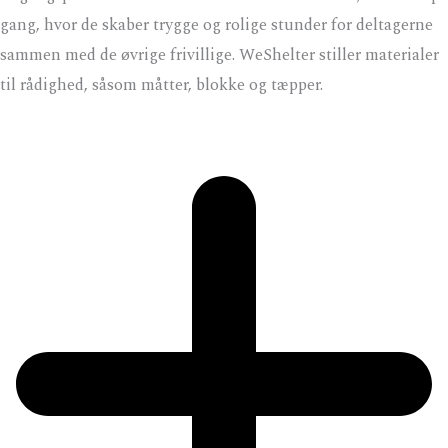
gang, hvor de skaber trygge og rolige stunder for deltagerne
sammen med de øvrige frivillige. WeShelter stiller materialer
til rådighed, såsom måtter, blokke og tæpper.