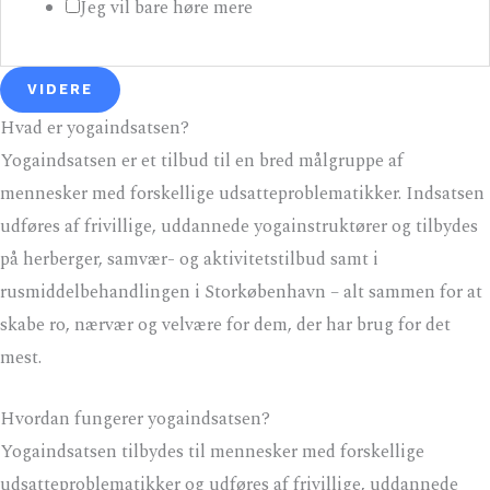
æ
Jeg vil bare høre mere
n
k
VIDERE
e
Hvad er yogaindsatsen?
D
Yogaindsatsen er et tilbud til en bred målgruppe af
i
mennesker med forskellige udsatteproblematikker. Indsatsen
t
udføres af frivillige, uddannede yogainstruktører og tilbydes
på herberger, samvær- og aktivitetstilbud samt i
rusmiddelbehandlingen i Storkøbenhavn – alt sammen for at
skabe ro, nærvær og velvære for dem, der har brug for det
mest.
Hvordan fungerer yogaindsatsen?
Yogaindsatsen tilbydes til mennesker med forskellige
udsatteproblematikker og udføres af frivillige, uddannede