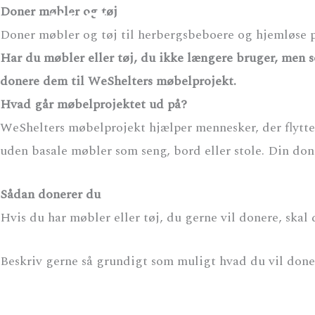
Gå
Doner møbler og tøj
til
Doner møbler og tøj til herbergsbeboere og hjemløse p
Fonden Missionen blandt Hjemløse
indholdet
Har du møbler eller tøj, du ikke længere bruger, men so
donere dem til WeShelters møbelprojekt.
Hvad går møbelprojektet ud på?
WeShelters møbelprojekt hjælper mennesker, der flytter
uden basale møbler som seng, bord eller stole. Din d
Sådan donerer du
Hvis du har møbler eller tøj, du gerne vil donere, skal
Beskriv gerne så grundigt som muligt hvad du vil donere