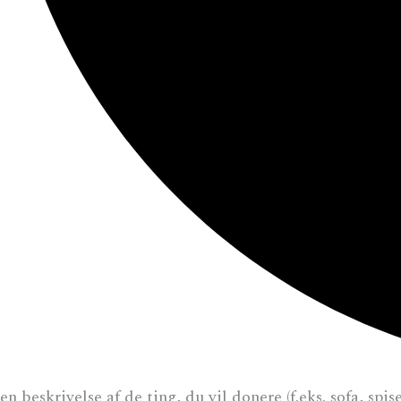
en beskrivelse af de ting, du vil donere (f.eks. sofa, spi