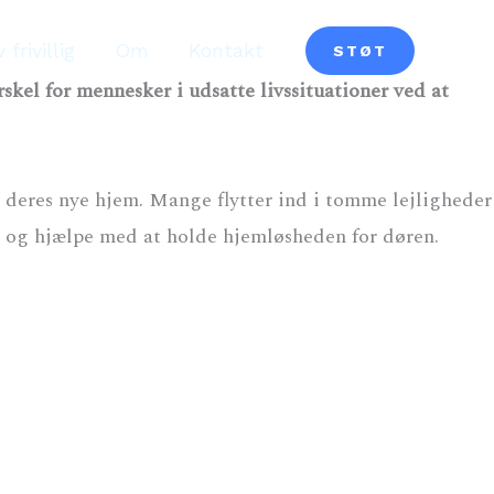
v frivillig
Om
Kontakt
STØT
kel for mennesker i udsatte livssituationer ved at
i deres nye hjem. Mange flytter ind i tomme lejligheder
, og hjælpe med at holde hjemløsheden for døren.