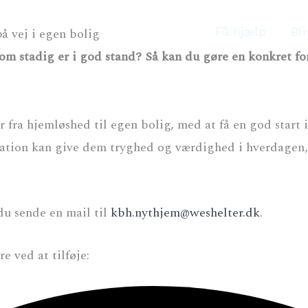
Få hjælp
Bli
å vej i egen bolig
m stadig er i god stand? Så kan du gøre en konkret fors
 fra hjemløshed til egen bolig, med at få en god start 
onation kan give dem tryghed og værdighed i hverdagen
 du sende en mail til
kbh.nythjem@weshelter.dk
.
 ved at tilføje: