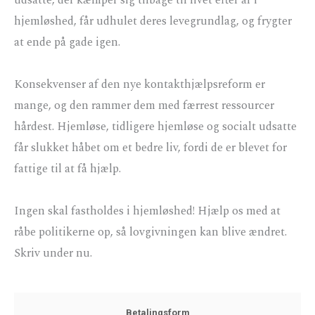
udsatte, der kæmper sig tilbage til livet efter år i
hjemløshed, får udhulet deres levegrundlag, og frygter
at ende på gade igen.
Konsekvenser af den nye kontakthjælpsreform er
mange, og den rammer dem med færrest ressourcer
hårdest. Hjemløse, tidligere hjemløse og socialt udsatte
får slukket håbet om et bedre liv, fordi de er blevet for
fattige til at få hjælp.
Ingen skal fastholdes i hjemløshed! Hjælp os med at
råbe politikerne op, så lovgivningen kan blive ændret.
Skriv under nu.