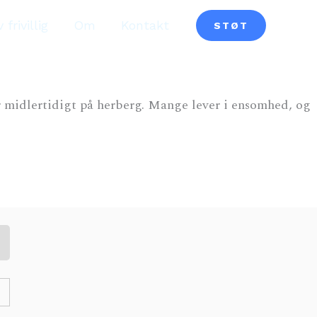
v frivillig
Om
Kontakt
STØT
r midlertidigt på herberg. Mange lever i ensomhed, og