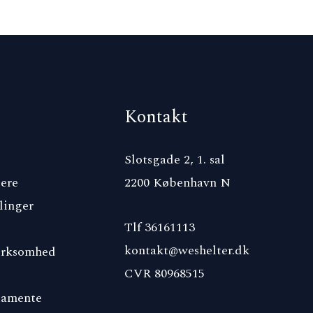
Kontakt
Slotsgade 2, 1. sal
ere
2200 København N
linger
Tlf 36161113
kontakt@weshelter.dk
irksomhed
CVR 80968515
tamente