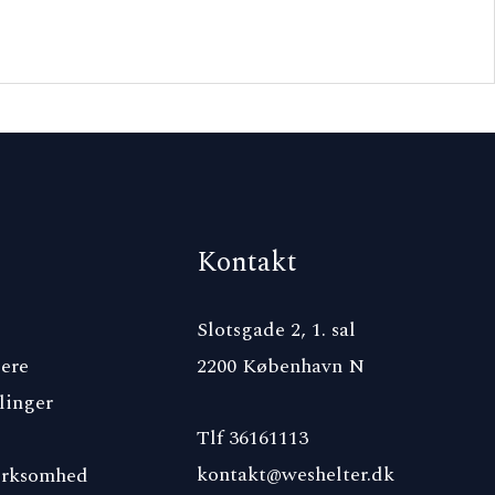
Kontakt
Slotsgade 2, 1. sal
ere
2200 København N
linger
Tlf 36161113
kontakt@weshelter.dk
irksomhed