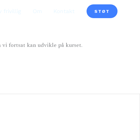
v frivillig
Om
Kontakt
STØT
 vi fortsat kan udvikle på kurset.