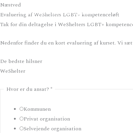
Gå
Næstved
Fonden Missionen blandt Hjemløse
til
Evaluering af WeShelters LGBT+ kompetenceløft
indholdet
Tak for din deltagelse i WeShelters LGBT+ kompetence
Nedenfor finder du en kort evaluering af kurset. Vi sætte
De bedste hilsner
WeShelter
Hvor er du ansat?
*
Kommunen
Privat organisation
Selvejende organisation