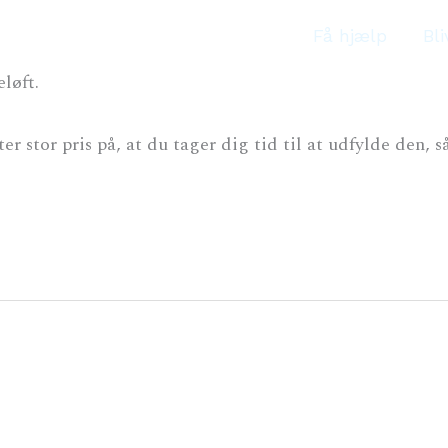
Få hjælp
Bli
løft.
r stor pris på, at du tager dig tid til at udfylde den, så